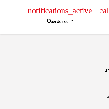
Panneau de gestion des cookies
notifications_active
ca
Q
uoi de neuf ?
U
a