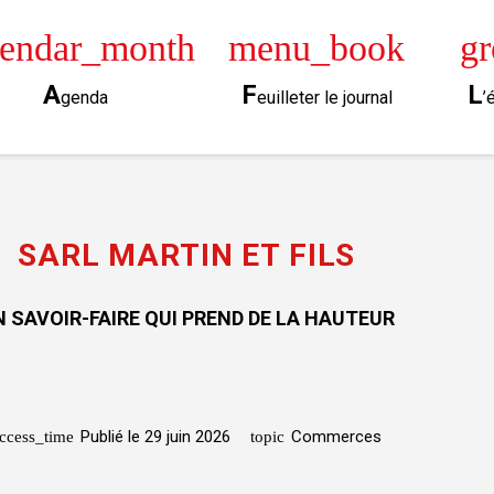
lendar_month
menu_book
g
A
F
L
genda
euilleter le journal
’
SARL MARTIN ET FILS
N SAVOIR-FAIRE QUI PREND DE LA HAUTEUR
Publié le
29 juin 2026
Commerces
ccess_time
topic