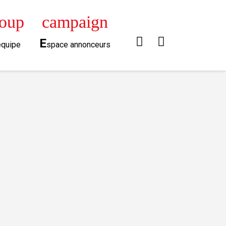
roup
campaign
E
équipe
space annonceurs