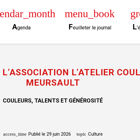
lendar_month
menu_book
g
A
F
L
genda
euilleter le journal
’
 L’ASSOCIATION L’ATELIER COU
MEURSAULT
COULEURS, TALENTS ET GÉNÉROSITÉ
Publié le
29 juin 2026
Culture
access_time
topic