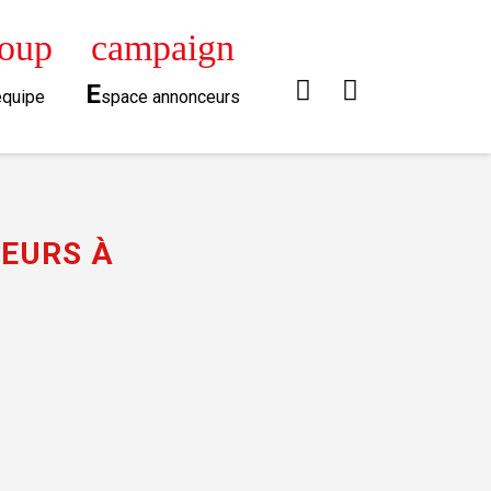
roup
campaign
E
équipe
space annonceurs
LEURS À