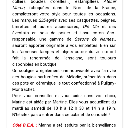
colliers, boucles d’oreilles…) estampillées
Atelier
Marpo
, fabriquées dans le Nord de la France,
complèteront votre style pour toutes les occasions.
Les marques
23Degrés
avec ses casquettes, peignes,
barrettes et autres accessoires,
Olé Olé
et ses
éventails en bois de poirier et tissu coton éco-
responsable, une gamme de
Savons de Nantes
…
sauront apporter originalité à vos emplettes. Bien sûr
les fameuses lampes et objets autour du vin qui ont
fait la renommée de l’enseigne, sont toujours
disponibles en boutique.
On soulignera également une nouveauté avec l’arrivée
des bougies parfumées de Mélodie, présentées dans
des pots en céramique, le tout confectionné à Puligny-
Montrachet.
Pour vous conseiller et vous aider dans vos choix,
Marine est aidée par Martine. Elles vous accueillent du
mardi au samedi de 10 h à 12 h 30 et 14 h à 19 h.
N’hésitez pas à entrer dans ce cabinet de curiosité !
Côté B.E.A. :
Marine a été séduite par la bienveillance