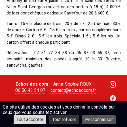
Anthony le samedi 4 juillet à 20 h à la salle des fêtes de
Nuits-Saint-Georges (ouverture des portes à 18 h). 4 000 €
de lots dont chèques cadeaux Carrefour de 20 à 600 €.
Tarifs : 15 € la plaque de trois ; 20 € de six ; 25 € de huit ; 30 €
de douze. Carton 6 € ; 15 € les trois ; carton supplémentaire
5 €. Bingo 2 € ; 5 € les trois. Spéciale 1 € ; 5 € les six. Un
carton offert à chaque participant.
Réservation : 07 81 77 34 38 ou 06 87 03 56 37, sms
souhaité, maintien des places jusqu’à 19 h 30. Buvette,
sandwichs, gaufres.
Echos des com
– Anne-Sophie ROUX –
06 50 43 54 07
–
contact@echosdcom.fr
Ce site utilise des cookies et vous donne le contrôle sur
Mentions légales
© Rouge Cerise
ceux que vous souhaitez activer
Tout accepter
Tout refuser
Personnaliser