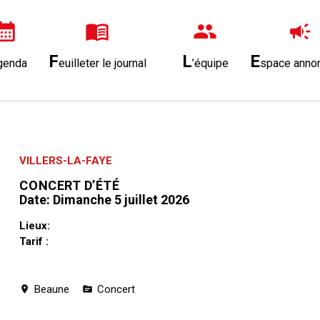
endar_month
menu_book
group
campaign
F
L
E
genda
euilleter le journal
’équipe
space anno
VILLERS-LA-FAYE
CONCERT D’ÉTÉ
Date:
Dimanche 5 juillet 2026
Lieux:
Tarif :
Beaune
Concert
location_on
topic